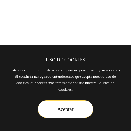
902 022 533
691 227 651
hola@nepo.studio
USO DE COOKIES
Escríbenos por WhatsApp
Este sitio de Internet utiliza cookie para mejorar el sitio y su servicios.
Si continúa navegando entenderemos que acepta nuestro uso de
cookies. Si necesita más información visite nuestra
Política de
©Nepo 2026
Cookies
.
Aceptar