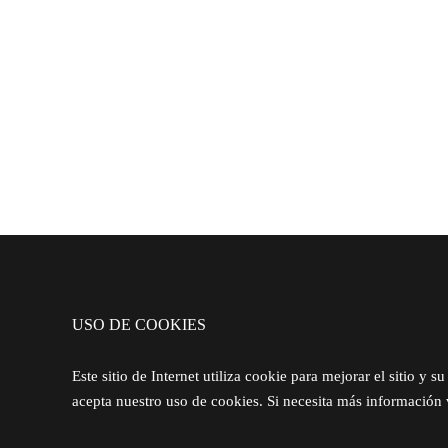
CLASES
ENTRENAMIENTO
PILATES
FISIOTERAPIA
USO DE COOKIES
Este sitio de Internet utiliza cookie para mejorar el sitio y
acepta nuestro uso de cookies. Si necesita más información 