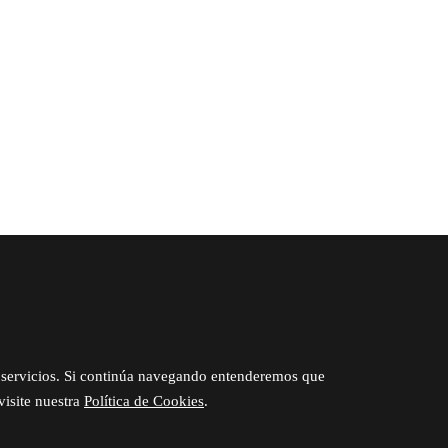
ESCUELA ONLINE
EL ESTUDIO
BLOG
 su servicios. Si continúa navegando entenderemos que
visite nuestra
Política de Cookies
.