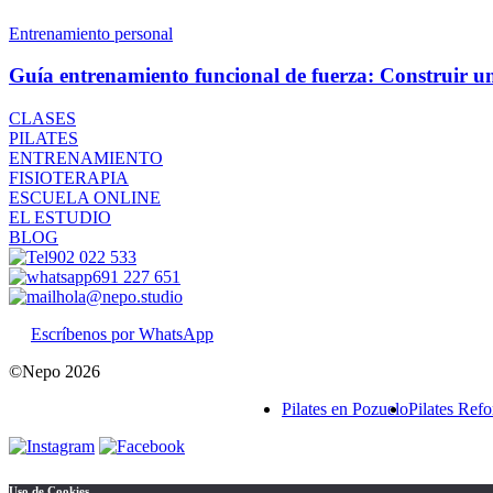
Entrenamiento personal
Guía entrenamiento funcional de fuerza: Construir un c
CLASES
PILATES
ENTRENAMIENTO
FISIOTERAPIA
ESCUELA ONLINE
EL ESTUDIO
BLOG
902 022 533
691 227 651
hola@nepo.studio
Escríbenos por WhatsApp
©Nepo 2026
Pilates en Pozuelo
Pilates Ref
Uso de Cookies