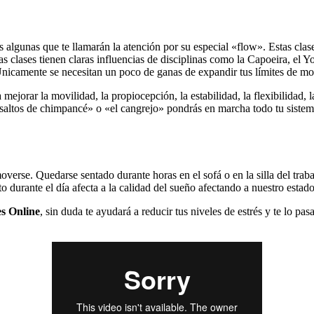
s algunas que te llamarán la atención por su especial «flow». Estas cla
s clases tienen claras influencias de disciplinas como la Capoeira, el 
Únicamente se necesitan un poco de ganas de expandir tus límites de m
a mejorar la movilidad, la propiocepción, la estabilidad, la flexibilidad
altos de chimpancé» o «el cangrejo» pondrás en marcha todo tu sistema
rse. Quedarse sentado durante horas en el sofá o en la silla del traba
 durante el día afecta a la calidad del sueño afectando a nuestro estad
es Online
, sin duda te ayudará a reducir tus niveles de estrés y te lo pa