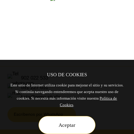
ENTRENAMIENTO
USO DE COOKIES
902 022 533
Este sitio de Internet utiliza cookie para mejorar el sitio y su servicios.
691 227 651
Si continúa navegando entenderemos que acepta nuestro uso de
hola@nepo.studio
cookies. Si necesita más información visite nuestra
Política de
Cookies
.
Escríbenos por WhatsApp
Aceptar